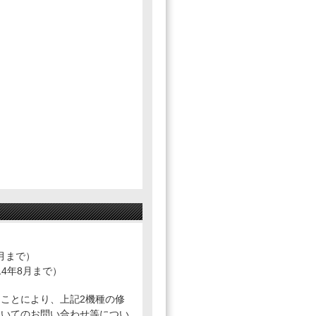
2月まで）
14年8月まで）
ことにより、上記2機種の修
ついてのお問い合わせ等につい