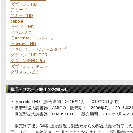
ダヴィンチHD
アミーゴ
アミーゴHD
pebble
旧ペブル HD
ペブル ミニ
旧Acrobatアームタイプ
旧acrobat HD
アクロバットHDアームタイプ
ダヴィンチHD OCR
ダヴィンチHD Pro
ダヴィンチレギュラー
クリスタルビュー
修理・サポート終了のお知らせ
・旧acrobat HD（販売期間：2015年1月～2019年2月まで）
・携帯型拡大読書器 AMIGO（販売期間 2006年7月～2015年
・据置型拡大読書器 Merlin LCD （販売期間 2008年3月～20
販売終了後、5年以上が経過し製造元からの部品供給が終了した
理・サポートを終了させて頂くこととなりました。上記2機種に