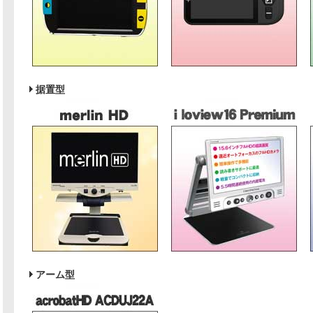
据置型
アーム型